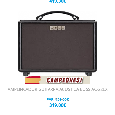
419,30€
AMPLIFICADOR GUITARRA ACUSTICA BOSS AC-22LX
PVP:
459,00€
319,00€