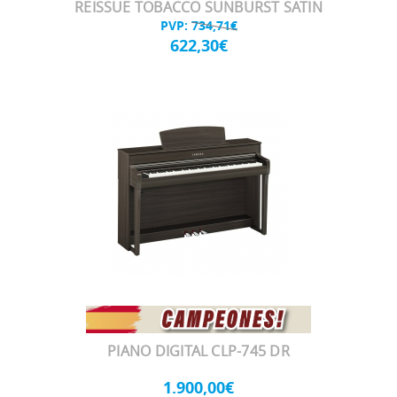
REISSUE TOBACCO SUNBURST SATIN
PVP:
734,71€
622,30€
PIANO DIGITAL CLP-745 DR
1.900,00€