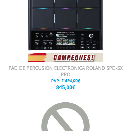
PAD DE PERCUSION ELECTRONICA ROLAND SPD-SX
PRO
PVP:
1.424,00€
845,00€