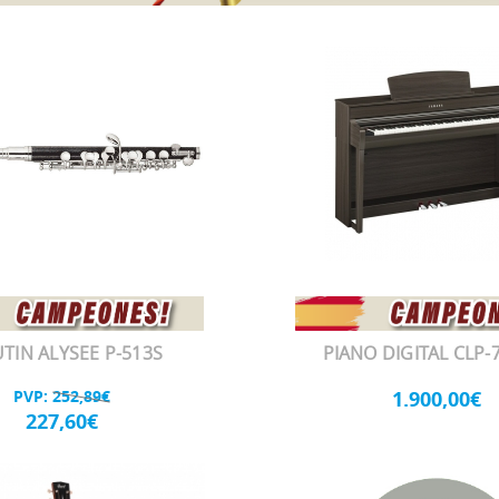
TIN ALYSEE P-513S
PIANO DIGITAL CLP-
PVP:
252,89€
1.900,00€
227,60€