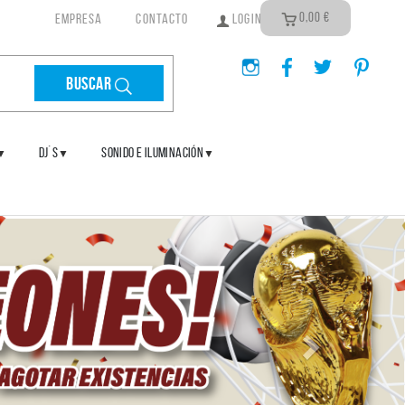
0,00
€
EMPRESA
CONTACTO
LOGIN
Buscar
DJ´S
SONIDO E ILUMINACIÓN
▼
▼
▼
Siguiente