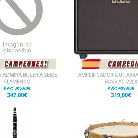
 ADMIRA BULERÍA SERIE
AMPLIFICADOR GUITARRA
FLAMENCO
BOSS AC-22LX
PVP:
385,00€
PVP:
459,00€
347,00€
319,00€