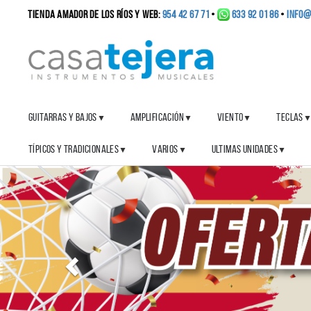
TIENDA AMADOR DE LOS RÍOS y WEB:
954 42 67 71
•
633 92 01 86
•
info@
GUITARRAS Y BAJOS
AMPLIFICACIÓN
VIENTO
TECLAS
▼
▼
▼
TÍPICOS Y TRADICIONALES
VARIOS
ULTIMAS UNIDADES
▼
▼
▼
Anterior