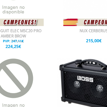
GUIT ELEC MSC20 PRO
NUX CERBERU
AMBER BROW
215,00€
PVP:
247,11€
224,25€