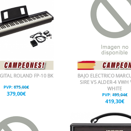
GITAL ROLAND FP-10 BK
BAJO ELECTRICO MARCU
SIRE V5 ALDER-4 VWH
PVP:
675,00€
WHITE
379,00€
PVP:
495,04€
419,30€