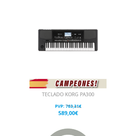
TECLADO KORG PA300
PVP:
763,31€
589,00€