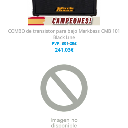
COMBO de transistor para bajo Markbass CMB 101
Black Line
PVP:
301,29€
241,03€