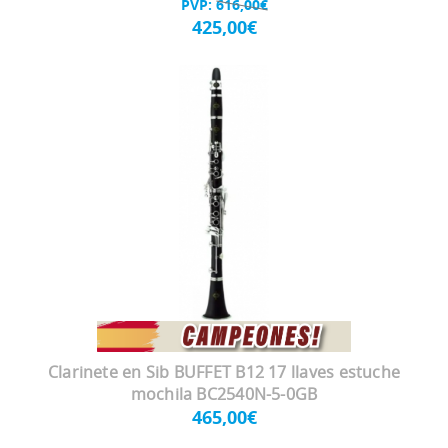
PVP:
616,00€
425,00€
Clarinete en Sib BUFFET B12 17 llaves estuche
mochila BC2540N-5-0GB
465,00€