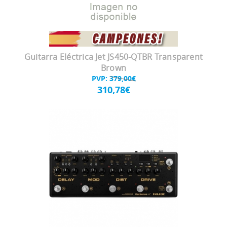
Guitarra Eléctrica Jet JS450-QTBR Transparent
Brown
PVP:
379,00€
310,78€