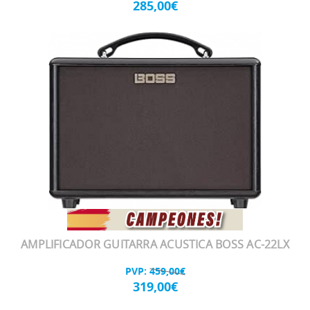
285,00€
AMPLIFICADOR GUITARRA ACUSTICA BOSS AC-22LX
PVP:
459,00€
319,00€