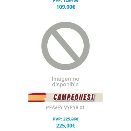
PVP:
128,10€
109,00€
PEAVEY VYPYR X1
PVP:
225,06€
225,00€