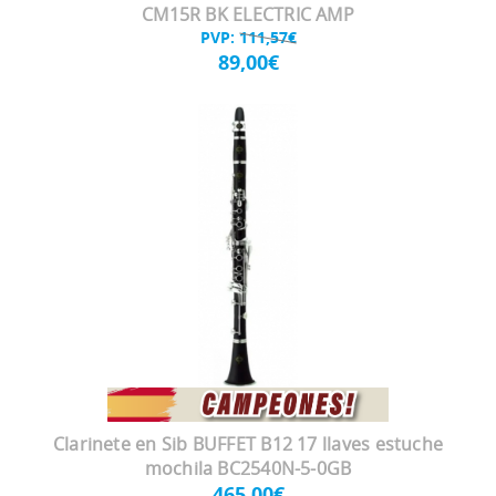
CM15R BK ELECTRIC AMP
PVP:
111,57€
89,00€
Clarinete en Sib BUFFET B12 17 llaves estuche
mochila BC2540N-5-0GB
465,00€