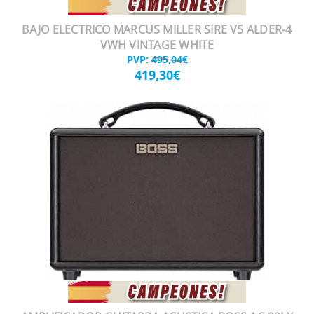
BAJO ELECTRICO MARCUS MILLER SIRE V5 ALDER-4
VWH VINTAGE WHITE
PVP:
495,04€
419,30€