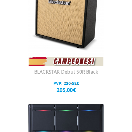
BLACKSTAR Debut 50R Black
PVP:
230,58€
205,00€