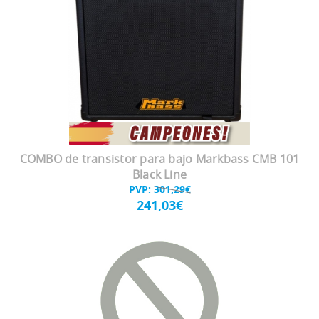
COMBO de transistor para bajo Markbass CMB 101
Black Line
PVP:
301,29€
241,03€