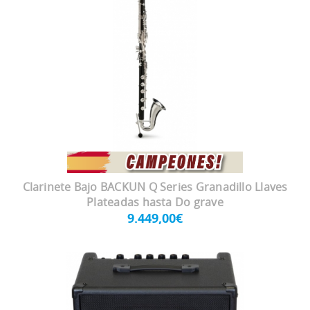
Clarinete Bajo BACKUN Q Series Granadillo Llaves
Plateadas hasta Do grave
9.449,00€