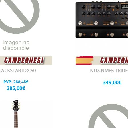
LACKSTAR IDX:50
NUX NME5 TRID
PVP:
288,43€
349,00€
285,00€