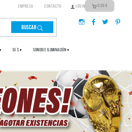
0,00
€
EMPRESA
CONTACTO
LOGIN
Buscar
DJ´S
SONIDO E ILUMINACIÓN
▼
▼
▼
Siguiente