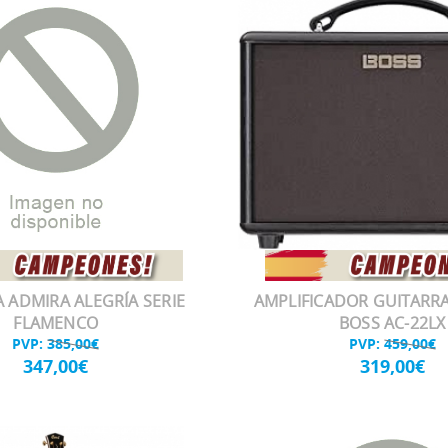
 ADMIRA ALEGRÍA SERIE
AMPLIFICADOR GUITARRA
FLAMENCO
BOSS AC-22LX
PVP:
385,00€
PVP:
459,00€
347,00€
319,00€