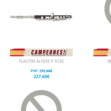
FLAUTIN ALYSEE P-513S
B
PVP:
252,89€
227,60€