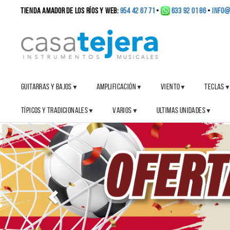
TIENDA AMADOR DE LOS RÍOS y WEB:
954 42 67 71
•
633 92 01 86
•
info@
GUITARRAS Y BAJOS
AMPLIFICACIÓN
VIENTO
TECLAS
▼
▼
▼
TÍPICOS Y TRADICIONALES
VARIOS
ULTIMAS UNIDADES
▼
▼
▼
Anterior