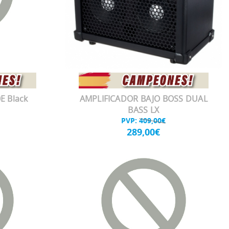
E Black
AMPLIFICADOR BAJO BOSS DUAL
BASS LX
PVP:
409,00€
289,00€