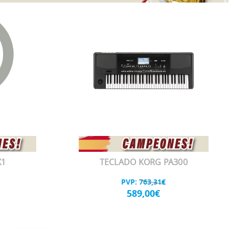
X1
TECLADO KORG PA300
PVP:
763,31€
589,00€