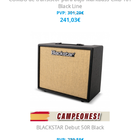
Black Line
PVP:
301,29€
241,03€
BLACKSTAR Debut 50R Black
PVP:
230,58€