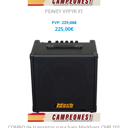
PEAVEY VYPYR X1
PVP:
225,06€
225,00€
COMBO de transistor para bajo Markbass CMB 101