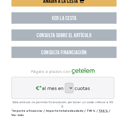
AÑADIR A LA CESTA
VER LA CESTA
CONSULTA SOBRE EL ARTÍCULO
CONSULTA FINANCIACIÓN
Págalo a plazos con
€*
al mes en
cuotas
Este artículo no permite financiación por tener un coste inferior a 90
€.
*Importe a financiar
/
Importe total adeudado
/
TIN
%
/
TAE
%
/
Ver más