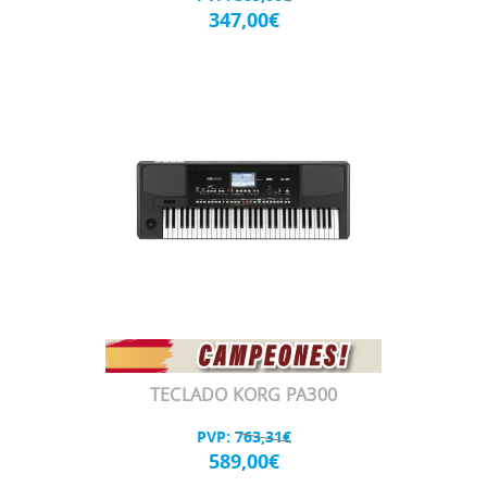
347,00€
TECLADO KORG PA300
PVP:
763,31€
589,00€