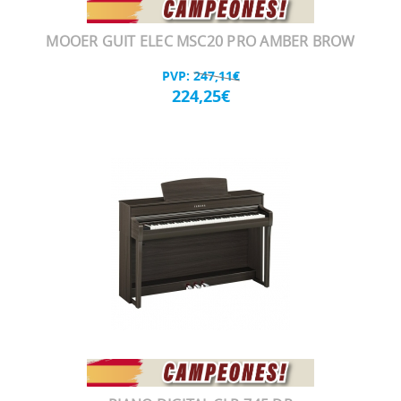
MOOER GUIT ELEC MSC20 PRO AMBER BROW
PVP:
247,11€
224,25€