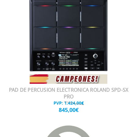
PAD DE PERCUSION ELECTRONICA ROLAND SPD-SX
PRO
PVP:
1.424,00€
845,00€