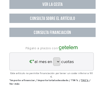
VER LA CESTA
CONSULTA SOBRE EL ARTÍCULO
CONSULTA FINANCIACIÓN
Págalo a plazos con
€*
al mes en
cuotas
Este artículo no permite financiación por tener un coste inferior a 90
€.
*Importe a financiar
/
Importe total adeudado
/
TIN
%
/
TAE
%
/
Ver más