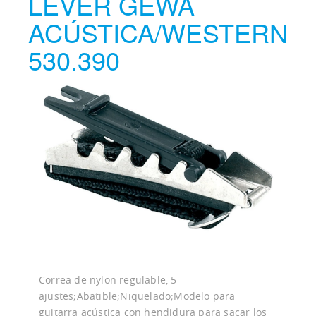
LEVER GEWA
ACÚSTICA/WESTERN
530.390
Correa de nylon regulable, 5
ajustes;Abatible;Niquelado;Modelo para
guitarra acústica con hendidura para sacar los