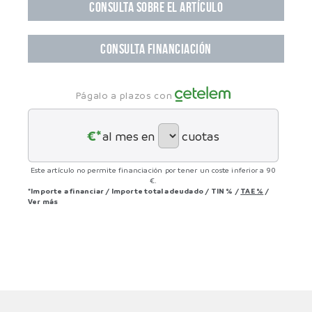
CONSULTA SOBRE EL ARTÍCULO
CONSULTA FINANCIACIÓN
Págalo a plazos con
€*
al mes en
cuotas
Este artículo no permite financiación por tener un coste inferior a 90
€.
*Importe a financiar
/
Importe total adeudado
/
TIN
%
/
TAE
%
/
Ver más