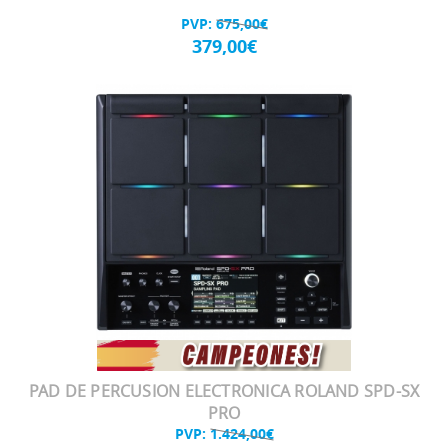
PVP:
675,00€
379,00€
PAD DE PERCUSION ELECTRONICA ROLAND SPD-SX
PRO
PVP:
1.424,00€