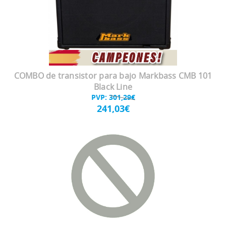
COMBO de transistor para bajo Markbass CMB 101
Black Line
PVP:
301,29€
241,03€