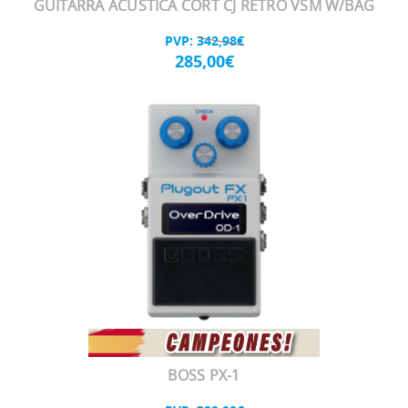
GUITARRA ACUSTICA CORT CJ RETRO VSM W/BAG
PVP:
342,98€
285,00€
BOSS PX-1