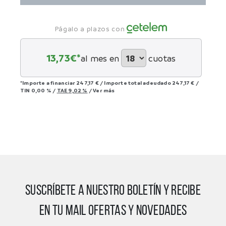
Págalo a plazos con
13,73
€*
al mes en
cuotas
*Importe a financiar
247,17 €
/
Importe total adeudado
247,17 €
/
TIN
0,00 %
/
TAE
9,02 %
/
Ver más
SUSCRÍBETE A NUESTRO BOLETÍN Y RECIBE
EN TU MAIL OFERTAS Y NOVEDADES