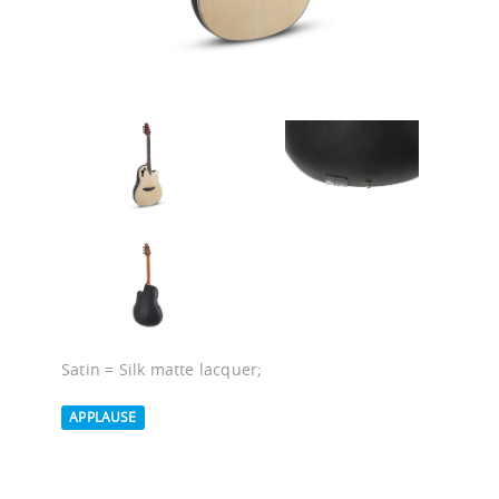
Satin = Silk matte lacquer;
APPLAUSE