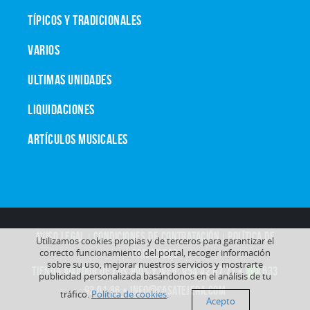
TÍPICOS Y TRADICIONALES
VARIOS
ULTIMAS UNIDADES
LIQUIDACIONES
ARTÍCULOS MUSICALES
AVISO LEGAL
|
CONDICIONES DE CONTRATACIÓN
|
POLÍTICA DE
Utilizamos cookies propias y de terceros para garantizar el
correcto funcionamiento del portal, recoger información
PRIVACIDAD
sobre su uso, mejorar nuestros servicios y mostrarte
TIENDA AMADOR DE LOS RÍOS y WEB:
954 42 67 71
•
633
publicidad personalizada basándonos en el análisis de tu
92 01 86
•
info@casatejera.com
tráfico.
Política de cookies
.
Acepto