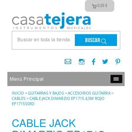
0,00
€
Buscar
Menú Principal
INICIO
>
GUITARRAS Y BAJOS
>
ACCESORIOS GUITARRA
>
CABLES
>
CABLE JACK DIMARZIO EP1715 4,5M ROJO
EP1715SSRD
CABLE JACK