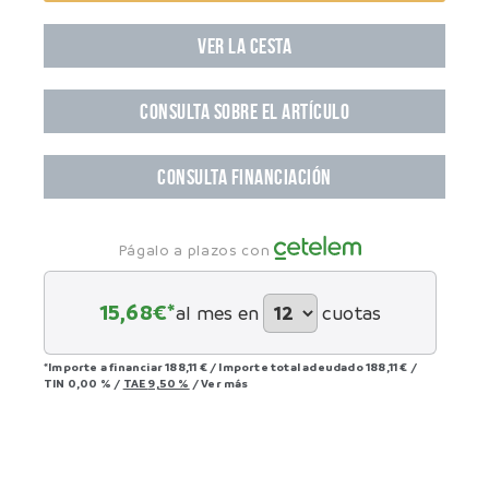
VER LA CESTA
CONSULTA SOBRE EL ARTÍCULO
CONSULTA FINANCIACIÓN
Págalo a plazos con
15,68
€*
al mes en
cuotas
*Importe a financiar
188,11 €
/
Importe total adeudado
188,11 €
/
TIN
0,00 %
/
TAE
9,50 %
/
Ver más