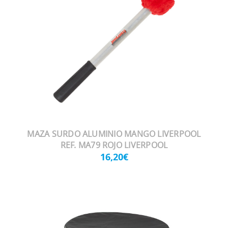
MAZA SURDO ALUMINIO MANGO LIVERPOOL
REF. MA79 ROJO LIVERPOOL
16,20€