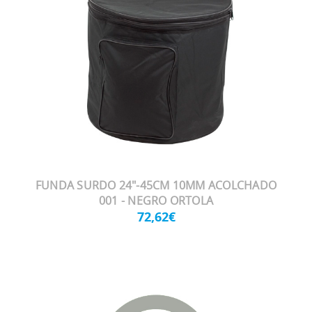
FUNDA SURDO 24"-45CM 10MM ACOLCHADO
001 - NEGRO ORTOLA
72,62€