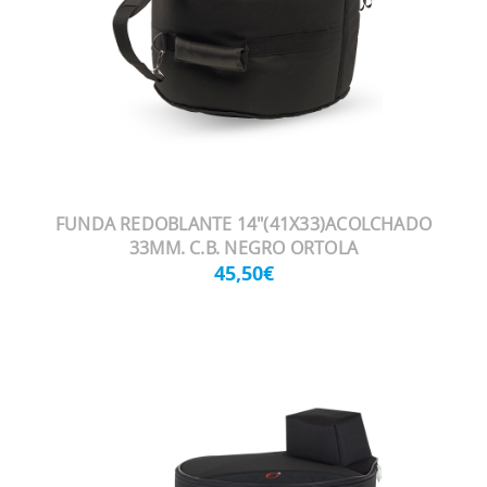
FUNDA REDOBLANTE 14"(41X33)ACOLCHADO
33MM. C.B. NEGRO ORTOLA
45,50€