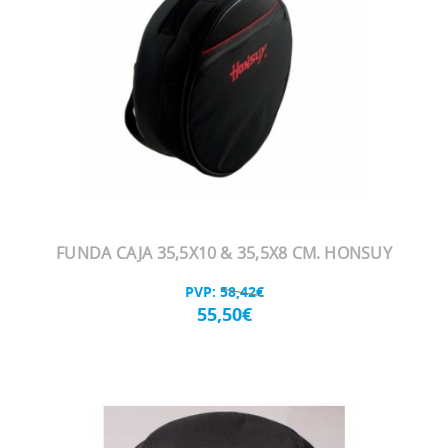
FUNDA CAJA 35,5X10 & 35,5X8 CM. HONSUY
PVP:
58,42€
55,50€