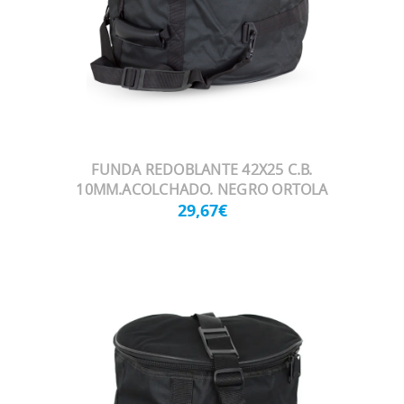
FUNDA REDOBLANTE 42X25 C.B.
10MM.ACOLCHADO. NEGRO ORTOLA
29,67€