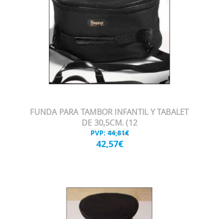
FUNDA PARA TAMBOR INFANTIL Y TABALET
DE 30,5CM. (12
PVP:
44,81€
42,57€