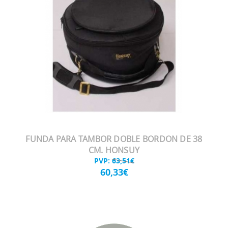
FUNDA PARA TAMBOR DOBLE BORDON DE 38
CM. HONSUY
PVP:
63,51€
60,33€