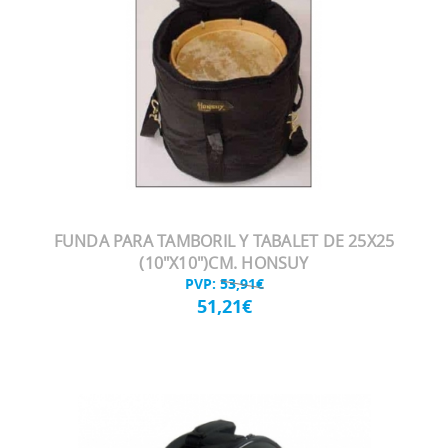
FUNDA PARA TAMBORIL Y TABALET DE 25X25
(10"X10")CM. HONSUY
PVP:
53,91€
51,21€