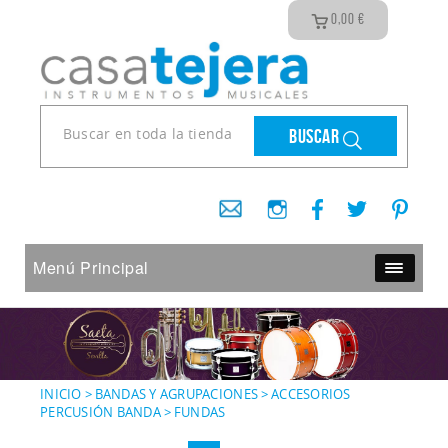
0,00
€
Buscar
Menú Principal
INICIO
>
BANDAS Y AGRUPACIONES
>
ACCESORIOS
PERCUSIÓN BANDA
>
FUNDAS