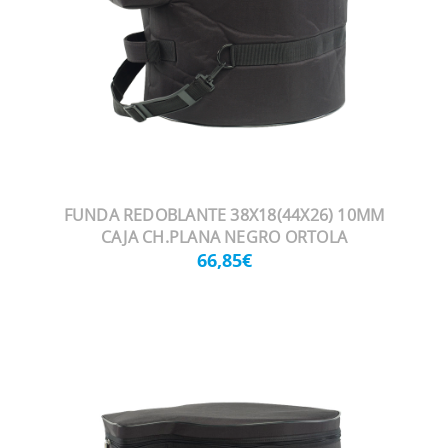
FUNDA REDOBLANTE 38X18(44X26) 10MM
CAJA CH.PLANA NEGRO ORTOLA
66,85€