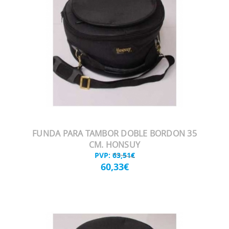
FUNDA PARA TAMBOR DOBLE BORDON 35
CM. HONSUY
PVP:
63,51€
60,33€