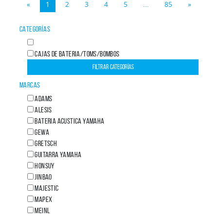
«
1
2
3
4
5
...
85
»
CATEGORÍAS
CAJAS DE BATERIA/TOMS/BOMBOS
MARCAS
ADAMS
ALESIS
BATERIA ACUSTICA YAMAHA
GEWA
GRETSCH
GUITARRA YAMAHA
HONSUY
JINBAO
MAJESTIC
MAPEX
MEINL