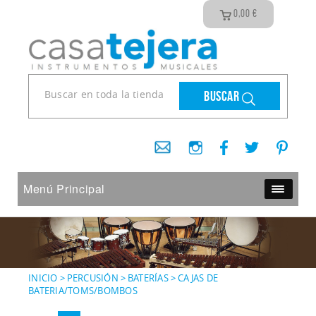
0,00
€
Buscar
Menú Principal
INICIO
>
PERCUSIÓN
>
BATERÍAS
>
CAJAS DE
BATERIA/TOMS/BOMBOS