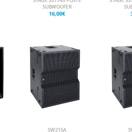
STAGE SS7745 POSTE
STAGE SS
SUBWOOFER
SU
16,00€
SW215A
S