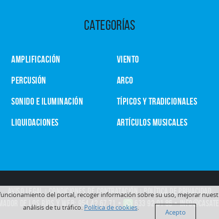
CATEGORÍAS
AMPLIFICACIÓN
VIENTO
PERCUSIÓN
ARCO
SONIDO E ILUMINACIÓN
TÍPICOS Y TRADICIONALES
LIQUIDACIONES
ARTÍCULOS MUSICALES
AVISO LEGAL
|
CONDICIONES DE CONTRATACIÓN
|
POLÍTICA DE PRIVACIDAD
o funcionamiento del portal, recoger información sobre su uso, mejorar nues
MADOR DE LOS RÍOS y WEB:
954 42 67 71
•
633 92 01 86
•
info@casate
análisis de tu tráfico.
Política de cookies
.
Acepto