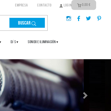
0,00
€
EMPRESA
CONTACTO
LOGIN
Buscar
DJ´S
SONIDO E ILUMINACIÓN
▼
▼
▼
Siguiente