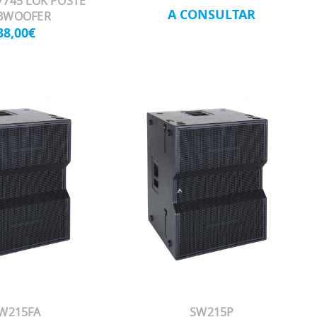
7745 LOK POSTE
A CONSULTAR
BWOOFER
38,00€
W215FA
SW215P