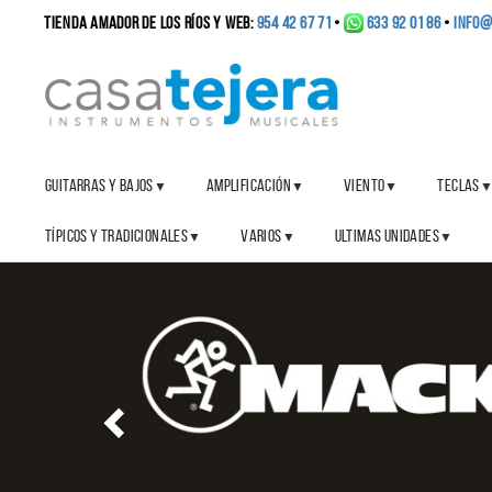
TIENDA AMADOR DE LOS RÍOS y WEB:
954 42 67 71
•
633 92 01 86
•
info@
GUITARRAS Y BAJOS
AMPLIFICACIÓN
VIENTO
TECLAS
▼
▼
▼
TÍPICOS Y TRADICIONALES
VARIOS
ULTIMAS UNIDADES
▼
▼
▼
Anterior