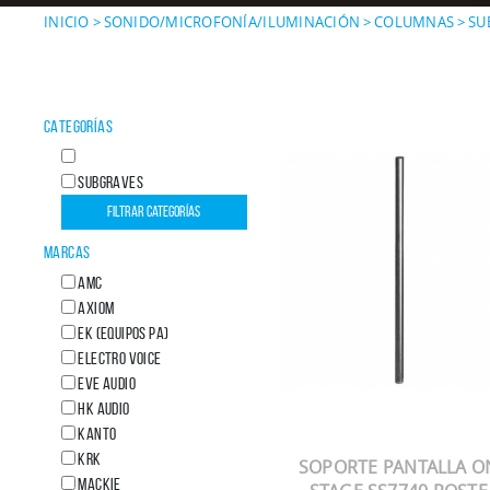
INICIO
>
SONIDO/MICROFONÍA/ILUMINACIÓN
>
COLUMNAS
>
SU
CATEGORÍAS
SUBGRAVES
MARCAS
AMC
AXIOM
EK (Equipos PA)
ELECTRO VOICE
EVE AUDIO
HK AUDIO
KANTO
KRK
SOPORTE PANTALLA O
MACKIE