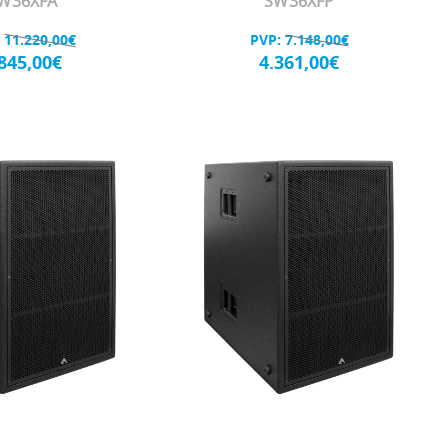
W36XFA
SW36XFP
:
11.220,00€
PVP:
7.148,00€
.845,00€
4.361,00€