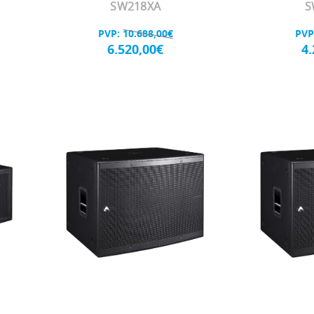
SW218XA
S
PVP:
10.688,00€
PVP
6.520,00€
4