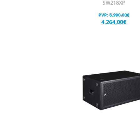
SW218XP
PVP:
6.990,00€
4.264,00€