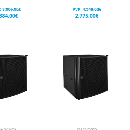
:
8.006,00€
PVP:
4.548,00€
.884,00€
2.775,00€