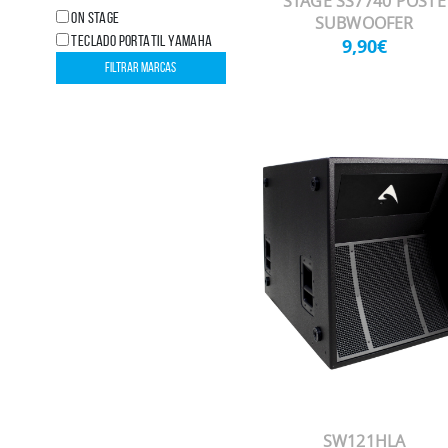
STAGE SS7740 POSTE
ON STAGE
SUBWOOFER
TECLADO PORTATIL YAMAHA
9,90€
SW121HLA