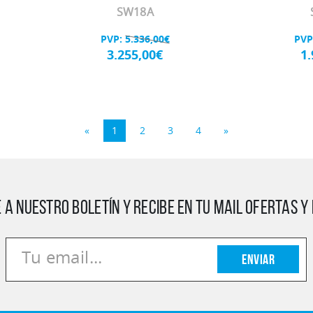
SW18A
PVP:
5.336,00€
PVP
3.255,00€
1
«
1
2
3
4
»
 A NUESTRO BOLETÍN Y RECIBE EN TU MAIL OFERTAS 
Enviar