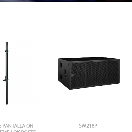
 PANTALLA ON
SW218P