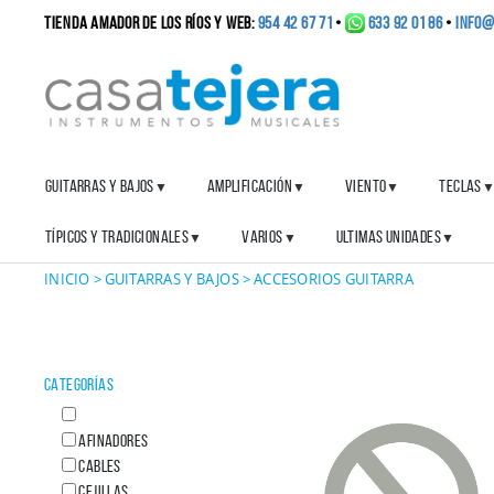
TIENDA AMADOR DE LOS RÍOS y WEB:
954 42 67 71
•
633 92 01 86
•
info@
GUITARRAS Y BAJOS
AMPLIFICACIÓN
VIENTO
TECLAS
▼
▼
▼
TÍPICOS Y TRADICIONALES
VARIOS
ULTIMAS UNIDADES
▼
▼
▼
INICIO
>
GUITARRAS Y BAJOS
>
ACCESORIOS GUITARRA
CATEGORÍAS
AFINADORES
CABLES
CEJILLAS