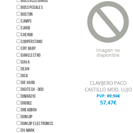
BOSS ACCESORIOS
BOSS PEDALES
BOSTON
CAMPS
CARIB
CHERUB
COOPERSTAND
Cry Baby
DANELECTRO
DAVA
DEAN
DICK
DIE HARD
CLAVIJERO PACO
CASTILLO MOD. LUJO
DIGITECH - DOD
PVP:
60,50€
DIMARZIO
57,47€
DOUBLE
DREADBOX
DUNLOP
Dunlop Electronics
DV MARK