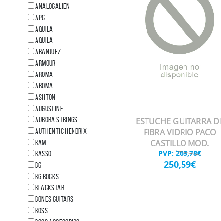
ANALOGALIEN
APC
AQUILA
AQUILA
Aranjuez
ARMOUR
AROMA
AROMA
ASHTON
AUGUSTINE
AURORA STRINGS
ESTUCHE GUITARRA D
AUTHENTIC HENDRIX
FIBRA VIDRIO PACO
CASTILLO MOD.
Bam
PVP:
263,78€
BASSO
250,59€
BG
BG ROCKS
BLACKSTAR
Bones Guitars
BOSS