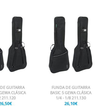
DE GUITARRA
FUNDA DE GUITARRA
 GEWA CLÁSICA
BASIC 5 GEWA CLÁSICA
2 211.120
1/4 - 1/8 211.130
26,50€
26,10€