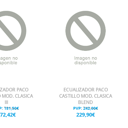
IZADOR PACO
ECUALIZADOR PACO
O MOD. CLASICA
CASTILLO MOD. CLASICA
III
BLEND
P:
181,50€
PVP:
242,00€
72,42€
229,90€