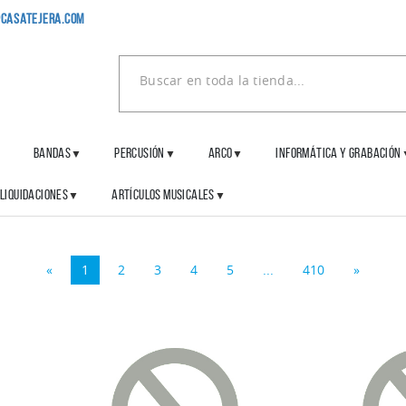
casatejera.com
BANDAS
PERCUSIÓN
ARCO
INFORMÁTICA Y GRABACIÓN
▼
▼
▼
▼
LIQUIDACIONES
ARTÍCULOS MUSICALES
▼
▼
«
1
2
3
4
5
...
410
»