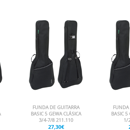
FUNDA DE GUITARRA
FUNDA 
A
BASIC 5 GEWA CLÁSICA
BASIC 5
3/4-7/8 211.110
1/
27,30€