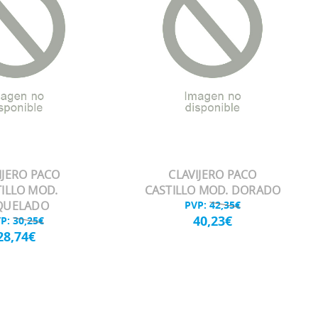
IJERO PACO
CLAVIJERO PACO
ILLO MOD.
CASTILLO MOD. DORADO
QUELADO
PVP:
42,35€
40,23€
VP:
30,25€
28,74€