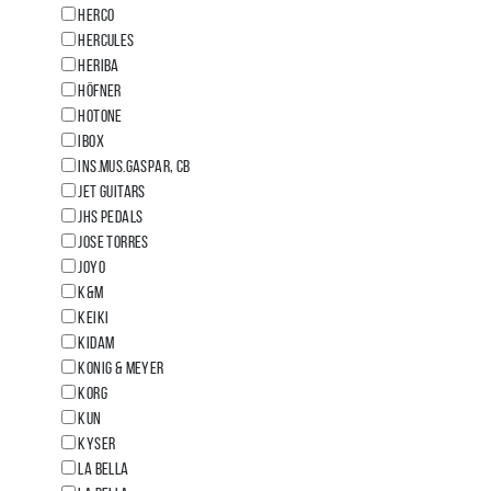
HERCO
HERCULES
HERIBA
HÖFNER
HOTONE
Ibox
INS.MUS.GASPAR, CB
Jet Guitars
JHS PEDALS
JOSE TORRES
JOYO
K&M
KEIKI
KIDAM
KONIG & MEYER
KORG
KUN
KYSER
LA BELLA