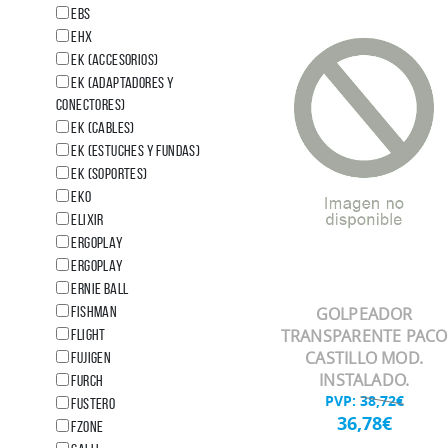
EBS
EHX
EK (Accesorios)
EK (Adaptadores y
Conectores)
EK (Cables)
EK (Estuches y fundas)
EK (Soportes)
EKO
ELIXIR
ERGOPLAY
ERGOPLAY
ERNIE BALL
FISHMAN
GOLPEADOR
TRANSPARENTE PACO
FLIGHT
CASTILLO MOD.
FUJIGEN
INSTALADO.
FURCH
PVP:
38,72€
FUSTERO
36,78€
FZone