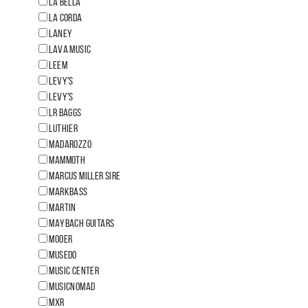
LA BELLA
LA CORDA
LANEY
LAVA MUSIC
LEEM
Levy's
LEVY'S
LR BAGGS
LUTHIER
MADAROZZO
MAMMOTH
MARCUS MILLER SIRE
MARKBASS
MARTIN
MAYBACH GUITARS
MOOER
MUSEDO
MUSIC CENTER
MUSICNOMAD
MXR