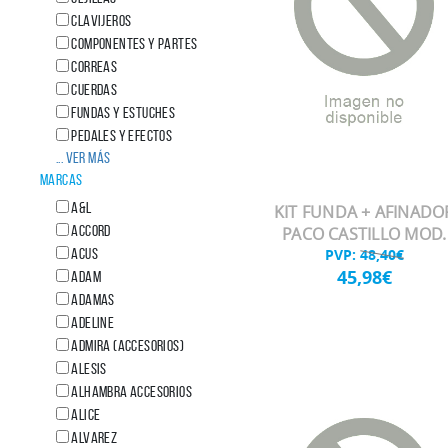
CLAVIJEROS
COMPONENTES Y PARTES
CORREAS
CUERDAS
FUNDAS Y ESTUCHES
PEDALES Y EFECTOS
... Ver más
MARCAS
A&L
KIT FUNDA + AFINADO
Accord
PACO CASTILLO MOD.
ACUS
PVP:
48,40€
45,98€
ADAM
ADAMAS
ADELINE
ADMIRA (Accesorios)
ALESIS
ALHAMBRA ACCESORIOS
ALICE
ALVAREZ