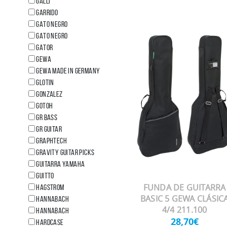
GALLI
GARRIDO
GATO NEGRO
GATO NEGRO
GATOR
GEWA
GEWA MADE IN GERMANY
GLOTIN
Gonzalez
GOTOH
GR BASS
GR GUITAR
GRAPHTECH
Gravity Guitar Picks
GUITARRA YAMAHA
GUITTO
FUNDA DE GUITARRA
HAGSTROM
BASIC 5 GEWA CLÁSIC
HANNABACH
4/4 211.100
HANNABACH
28,70€
HARDCASE