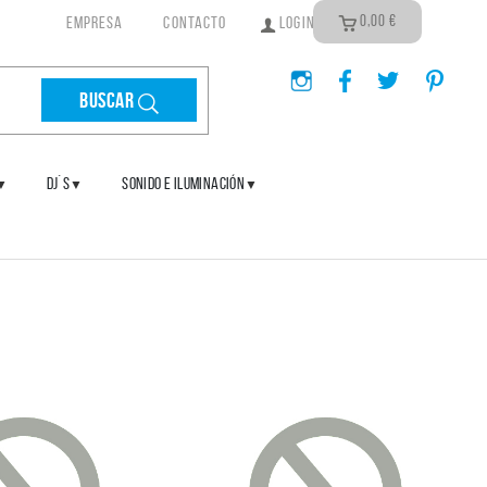
0,00
€
EMPRESA
CONTACTO
LOGIN
Buscar
DJ´S
SONIDO E ILUMINACIÓN
▼
▼
▼