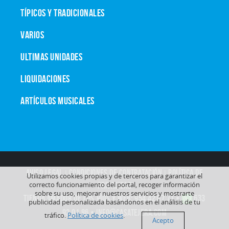
TÍPICOS Y TRADICIONALES
VARIOS
ULTIMAS UNIDADES
LIQUIDACIONES
ARTÍCULOS MUSICALES
AVISO LEGAL
|
CONDICIONES DE CONTRATACIÓN
|
POLÍTICA DE
Utilizamos cookies propias y de terceros para garantizar el
correcto funcionamiento del portal, recoger información
PRIVACIDAD
sobre su uso, mejorar nuestros servicios y mostrarte
TIENDA AMADOR DE LOS RÍOS y WEB:
954 42 67 71
•
633
publicidad personalizada basándonos en el análisis de tu
92 01 86
•
info@casatejera.com
tráfico.
Política de cookies
.
Acepto