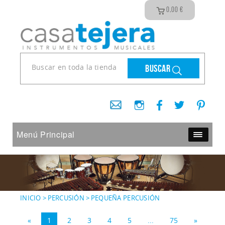
0,00
€
Buscar
Menú Principal
INICIO
>
PERCUSIÓN
>
PEQUEÑA PERCUSIÓN
«
1
2
3
4
5
...
75
»