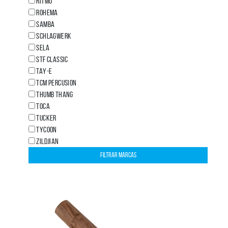
RITMO
ROHEMA
SAMBA
SCHLAGWERK
SELA
STF CLASSIC
TAY-E
TCM Percusion
THUMB THANG
TOCA
TUCKER
TYCOON
ZILDJIAN