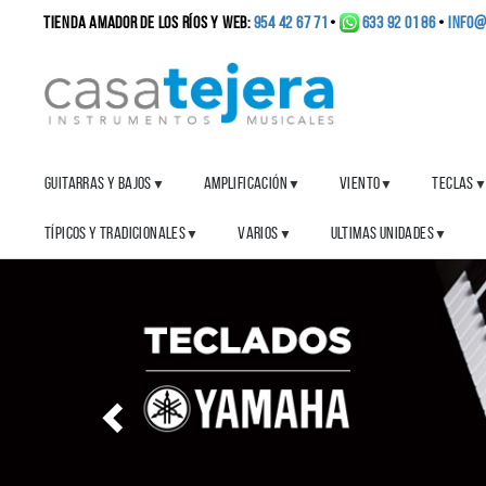
TIENDA AMADOR DE LOS RÍOS y WEB:
954 42 67 71
•
633 92 01 86
•
info@
GUITARRAS Y BAJOS
AMPLIFICACIÓN
VIENTO
TECLAS
▼
▼
▼
TÍPICOS Y TRADICIONALES
VARIOS
ULTIMAS UNIDADES
▼
▼
▼
Anterior