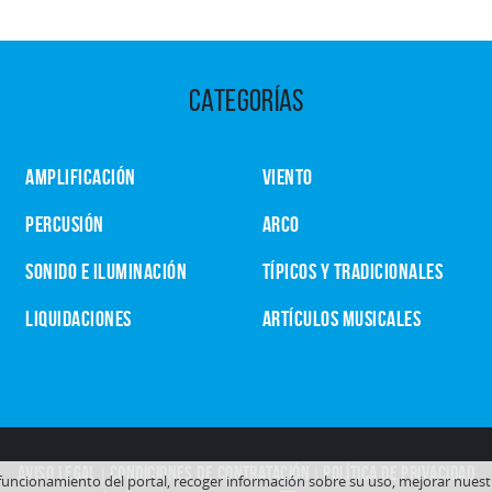
CATEGORÍAS
AMPLIFICACIÓN
VIENTO
PERCUSIÓN
ARCO
SONIDO E ILUMINACIÓN
TÍPICOS Y TRADICIONALES
LIQUIDACIONES
ARTÍCULOS MUSICALES
AVISO LEGAL
|
CONDICIONES DE CONTRATACIÓN
|
POLÍTICA DE PRIVACIDAD
o funcionamiento del portal, recoger información sobre su uso, mejorar nues