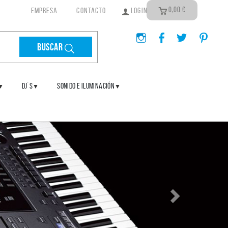
0,00
€
EMPRESA
CONTACTO
LOGIN
Buscar
DJ´S
SONIDO E ILUMINACIÓN
▼
▼
▼
Siguiente